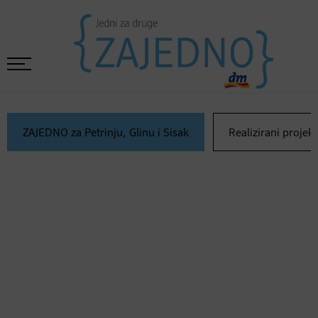
ZAJEDNO za Petrinju, Glinu i Sisak
Realizirani projekt