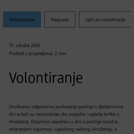
Volontiranje
Nagrade
Upit za volontiranje
15. ožujka
2024
Podijeli s prijateljima:
2
min
Volontiranje
Društveno odgovorno poslovanje počinje s djelatnicima
dm-a koji su neizostavan dio uspjeha i ugleda tvrtke u
Hrvatskoj. Doprinos zajednici u dm-u počinje iznutra,
stvaranjem sigurnog i ugodnog radnog okruženja, u