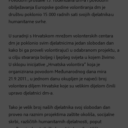
Povodom proslave 15. rođendana dm-a i povodom
obilježavanja Europske godine volontiranja dm je
društvu poklonio 15.000 radnih sati svojih djelatnika u
humanitarne svrhe.
U suradnji s Hrvatskom mrežom volonterskih centara
dm je poklonio svim djelatnicima jedan slobodan dan
kako bi ga proveli volontirajući u odabranom projektu, a
u cilju stvaranja boljeg i ljepšeg svijeta u kojem živimo.
U sklopu inicijative „Hrvatska volontira“ koja je
organizirana povodom Međunarodnog dana mira
21.9.2011., u jednom danu okupljen je najveći broj
volontera diljem Hrvatske koje su velikim dijelom činili
upravo djelatnici dm-a.
Tako je velik broj naših djelatnika svoj slobodan dan
proveo na raznim projektima zaštite okoliša, socijalne
skrbi, različitih humanitarnih djelatnosti, poput