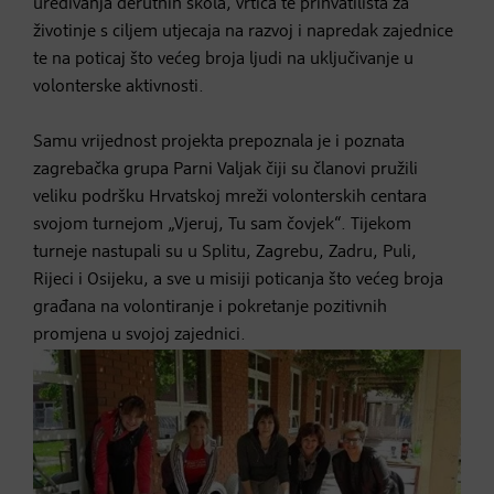
uređivanja derutnih škola, vrtića te prihvatilišta za
životinje s ciljem utjecaja na razvoj i napredak zajednice
te na poticaj što većeg broja ljudi na uključivanje u
volonterske aktivnosti.
Samu vrijednost projekta prepoznala je i poznata
zagrebačka grupa Parni Valjak čiji su članovi pružili
veliku podršku Hrvatskoj mreži volonterskih centara
svojom turnejom „Vjeruj, Tu sam čovjek“. Tijekom
turneje nastupali su u Splitu, Zagrebu, Zadru, Puli,
Rijeci i Osijeku, a sve u misiji poticanja što većeg broja
građana na volontiranje i pokretanje pozitivnih
promjena u svojoj zajednici.