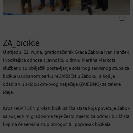
ZA_bicikle
U srijedu, 22. rujna, gradonačelnik Grada Zaboka Ivan Hanžek
i voditeljica odnosa s javnošću u dm-u Martina Markota
službeno su obilježili postavljanje solarnog servisnog stupa za
bicikle u urbanom parku reGARDEN u Zaboku, a koji je
odabran u sklopu dm-ovog natječaja {ZAJEDNO} za zelene
ideje.
Kroz reGARDEN prolazi biciklistička staza koja povezuje Zabok
sa susjednim gradovima te je često mjesto za odmor biciklista
kojima će servisni stup omogućiti i popravak bicikala.