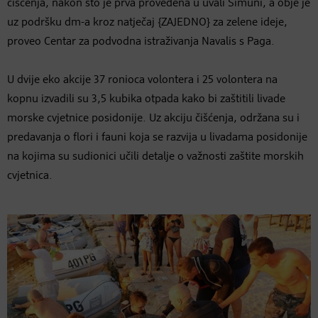
čišćenja, nakon što je prva provedena u uvali Šimuni, a obje je
uz podršku dm-a kroz natječaj {ZAJEDNO} za zelene ideje,
proveo Centar za podvodna istraživanja Navalis s Paga.
U dvije eko akcije 37 ronioca volontera i 25 volontera na
kopnu izvadili su 3,5 kubika otpada kako bi zaštitili livade
morske cvjetnice posidonije. Uz akciju čišćenja, održana su i
predavanja o flori i fauni koja se razvija u livadama posidonije
na kojima su sudionici učili detalje o važnosti zaštite morskih
cvjetnica.