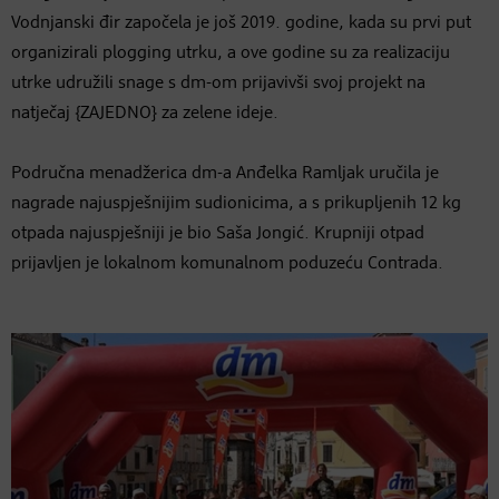
Vodnjanski đir započela je još 2019. godine, kada su prvi put
organizirali plogging utrku, a ove godine su za realizaciju
utrke udružili snage s dm-om prijavivši svoj projekt na
natječaj {ZAJEDNO} za zelene ideje.
Područna menadžerica dm-a Anđelka Ramljak uručila je
nagrade najuspješnijim sudionicima, a s prikupljenih 12 kg
otpada najuspješniji je bio Saša Jongić. Krupniji otpad
prijavljen je lokalnom komunalnom poduzeću Contrada.