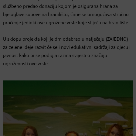
službeno predao donaciju kojom je osigurana hrana za
bjeloglave supove na hranilištu, čime se omogućava stručno
praćenje jedinki ove ugrožene vrste koje slijeću na hranilište.
U sklopu projekta koji je dm odabrao u natječaju {ZAJEDNO}
za zelene ideje razvit će se i novi edukativni sadržaji za djecu i
javnost kako bi se podigla razina svijesti o značaju i
ugroženosti ove vrste.