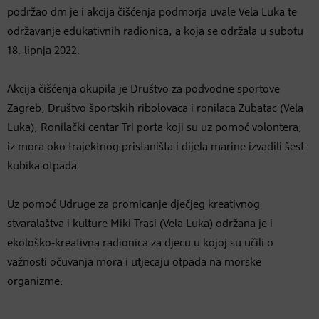
podržao dm je i akcija čišćenja podmorja uvale Vela Luka te
održavanje edukativnih radionica, a koja se održala u subotu
18. lipnja 2022.
Akcija čišćenja okupila je Društvo za podvodne sportove
Zagreb, Društvo športskih ribolovaca i ronilaca Zubatac (Vela
Luka), Ronilački centar Tri porta koji su uz pomoć volontera,
iz mora oko trajektnog pristaništa i dijela marine izvadili šest
kubika otpada.
Uz pomoć Udruge za promicanje dječjeg kreativnog
stvaralaštva i kulture Miki Trasi (Vela Luka) održana je i
ekološko-kreativna radionica za djecu u kojoj su učili o
važnosti očuvanja mora i utjecaju otpada na morske
organizme.