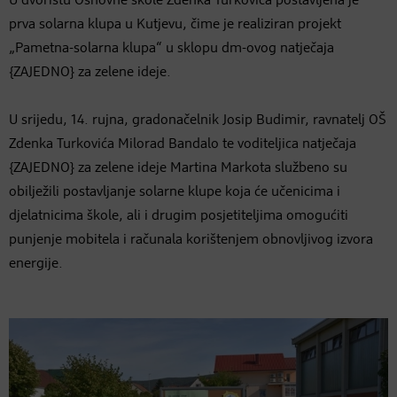
U dvorištu Osnovne škole Zdenka Turkovića postavljena je
prva solarna klupa u Kutjevu, čime je realiziran projekt
„Pametna-solarna klupa“ u sklopu dm-ovog natječaja
{ZAJEDNO} za zelene ideje.
U srijedu, 14. rujna, gradonačelnik Josip Budimir, ravnatelj OŠ
Zdenka Turkovića Milorad Bandalo te voditeljica natječaja
{ZAJEDNO} za zelene ideje Martina Markota službeno su
obilježili postavljanje solarne klupe koja će učenicima i
djelatnicima škole, ali i drugim posjetiteljima omogućiti
punjenje mobitela i računala korištenjem obnovljivog izvora
energije.