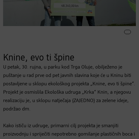
Knine, evo ti špine
U petak, 30. rujna, u parku kod Trga Oluje, obilježeno je
puštanje u rad prve od pet javnih slavina koje će u Kninu biti
postavljene u sklopu ekološkog projekta „Knine, evo ti špine“.
Projekt je osmislila Ekološka udruga „Krka“ Knin, a njegovu
realizaciju je, u sklopu natječaja {ZAJEDNO} za zelene ideje,
podržao dm.
Kako ističu iz udruge, primarni cilj projekta je smanjiti
proizvodnju i spriječiti nepotrebno gomilanje plastičnih boca i