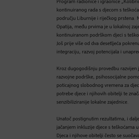
Program radionice i igraonice „Kolibrić
kontinuiranog rada s djecom s teškoća
području Liburnije i riječkog prstena.
Opatija, među prvima je u lokalnoj za
kontinuiranom podrškom djeci s teškoć
Još prije više od dva desetljeća pokre
integraciju, razvoj potencijala i unapre
Kroz dugogodišnju provedbu razvijen j
razvojne podrške, psihosocijalne pomoć
poticajnog slobodnog vremena za dje
potrebe djece i njihovih obitelji te zna
senzibiliziranije lokalne zajednice.
Unatoč postignutim rezultatima, i dalj
jačanjem inkluzije djece s teškoćama u
Djeca i njihove obitelji često se suo