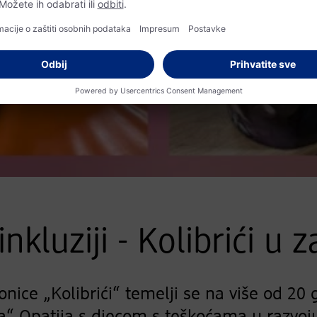
nkluziji - Kolibrići u z
onice „Kolibrići“ temelji se na više od 20