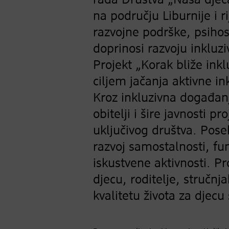
rada Društva „Naša djeca
na području Liburnije i 
razvojne podrške, psihos
doprinosi razvoju inkluziv
Projekt „Korak bliže inkl
ciljem jačanja aktivne i
Kroz inkluzivna događanja
obitelji i šire javnosti p
uključivog društva. Pose
razvoj samostalnosti, fu
iskustvene aktivnosti. P
djecu, roditelje, stručnj
kvalitetu života za djecu