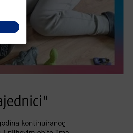
ajednici"
 godina kontinuiranog