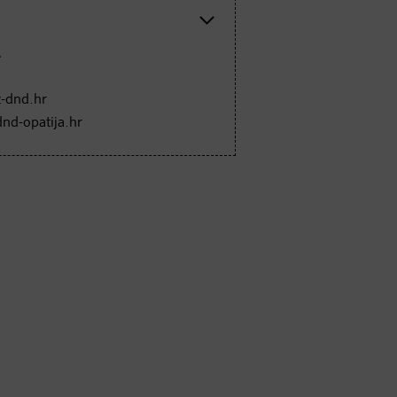
A
-dnd.hr
dnd-opatija.hr