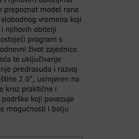
 i njihovim obiteljima
 je prepoznat model rane
g slobodnog vremena koji
 njihovih obitelji.
 postojeći program s
kodnevni život zajednice.
oća te uključivanje
jenje predrasuda i razvoj
eštine 2.0“, usmjeren na
 kroz praktične i
 podrške koji povezuje
ke mogućnosti i bolju