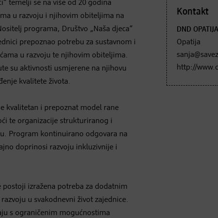
i“ temelji se na više od 20 godina
Kontakt
ma u razvoju i njihovim obiteljima na
 Nositelj programa, Društvo „Naša djeca“
DND OPATIJ
jednici prepoznao potrebu za sustavnom i
Opatija
sanja@savez
ama u razvoju te njihovim obiteljima.
http://www.
nute su aktivnosti usmjerene na njihovu
đenje kvalitete života.
e kvalitetan i prepoznat model rane
i te organizacije strukturiranog i
cu. Program kontinuirano odgovara na
čajno doprinosi razvoju inkluzivnije i
e postoji izražena potreba za dodatnim
 razvoju u svakodnevni život zajednice.
čavaju s ograničenim mogućnostima