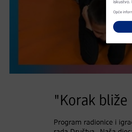
"Korak bliže i
Program radionice i igra