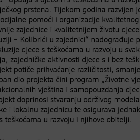
“ Opatija s djecom s teškoćama u razvoju
riječkog prstena. Tijekom godina razvijen
ocijalne pomoći i organizacije kvalitetno
nije zajednice i kvalitetnijem životu djece i
uziji – Kolibrići u zajednici“ nadograđuje
nkluzije djece s teškoćama u razvoju u sva
, zajedničke aktivnosti djece s i bez tešk
rojekt potiče prihvaćanje različitosti, sman
ban dio projekta čini program „Životne vj
nkcionalnih vještina i samopouzdanja djece
rojekt doprinosi stvaranju održivog modela
ake i lokalnu zajednicu te osigurava jedna
 s teškoćama u razvoju i njihove obitelji.