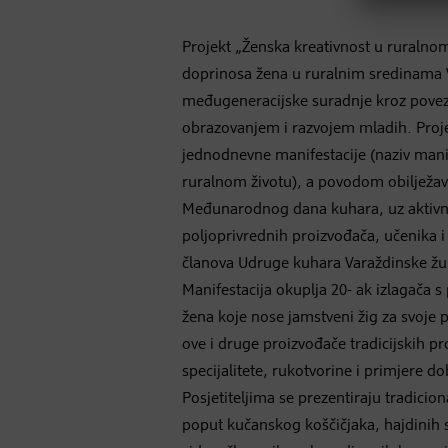
Projekt „Ženska kreativnost u ruralnom
doprinosa žena u ruralnim sredinama V
međugeneracijske suradnje kroz poveziv
obrazovanjem i razvojem mladih. Proje
jednodnevne manifestacije (naziv manif
ruralnom životu), a povodom obilježa
Međunarodnog dana kuhara, uz aktivn
poljoprivrednih proizvođača, učenika 
članova Udruge kuhara Varaždinske žu
Manifestacija okuplja 20- ak izlagača 
žena koje nose jamstveni žig za svoje 
ove i druge proizvođače tradicijskih pr
specijalitete, rukotvorine i primjere d
Posjetiteljima se prezentiraju tradici
poput kučanskog koščičjaka, hajdinih s