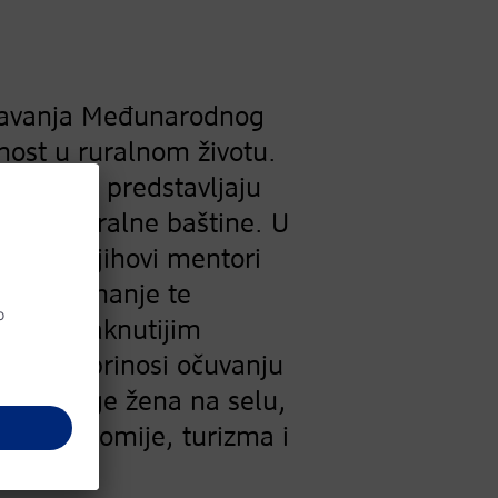
ežavanja Međunarodnog
ost u ruralnom životu.
ice koje predstavljaju
uvanju ruralne baštine. U
ždin i njihovi mentori
sko zanimanje te
ja najistaknutijim
jekt doprinosi očuvanju
anju uloge žena na selu,
a gastronomije, turizma i