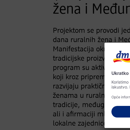
žena i Među
Projektom se provodi j
dana ruralnih žena i Me
Manifestacija okuplja ud
tradicijske proizvode, je
program su aktivno uklju
koji kroz pripremu i pod
razvijaju praktične vješt
ženama u ruralnim zajed
tradicije, međugeneraci
ali i afirmaciji mladih 
lokalne zajednice.