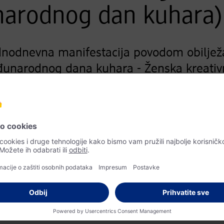
narodnog dan kuhara)
ednodnevna manifestacija povodom obilj
đunarodnog dana kuhara - Ženska kreativn
ruge žena, poljoprivrednice i druge sudion
la i kreativne radove te tako doprinose oč
čeni mladi kuhari Gospodarske škole Vara
jelu jela posjetiteljima promoviraju kuhar
ine. Događanje uključuje i dodjelu priznan
nicama te kulturno-zabavni program. Pro
jskoj suradnji i većem društvenom uvažav
kuhara kao važnih nositelja budućeg razvoj