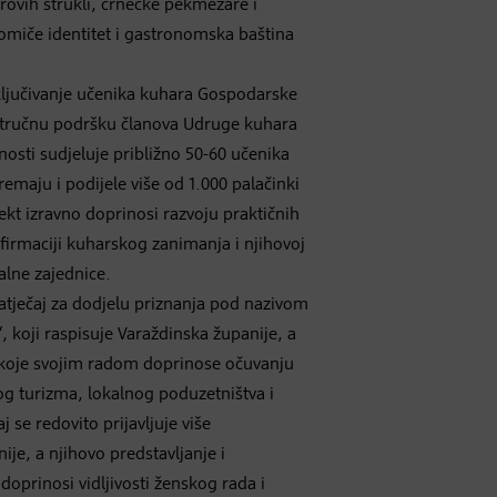
ovih štrukli, črnečke pekmezare i
miče identitet i gastronomska baština
ključivanje učenika kuhara Gospodarske
 stručnu podršku članova Udruge kuhara
nosti sudjeluje približno 50-60 učenika
emaju i podijele više od 1.000 palačinki
jekt izravno doprinosi razvoju praktičnih
firmaciji kuharskog zanimanja i njihovoj
kalne zajednice.
natječaj za dodjelu priznanja pod nazivom
, koji raspisuje Varaždinska županije, a
 koje svojim radom doprinose očuvanju
nog turizma, lokalnog poduzetništva i
 se redovito prijavljuje više
nije, a njihovo predstavljanje i
doprinosi vidljivosti ženskog rada i