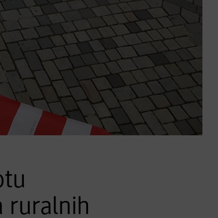
otu
 ruralnih