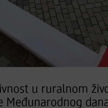
ivnost u ruralnom živ
je Međunarodnog dana