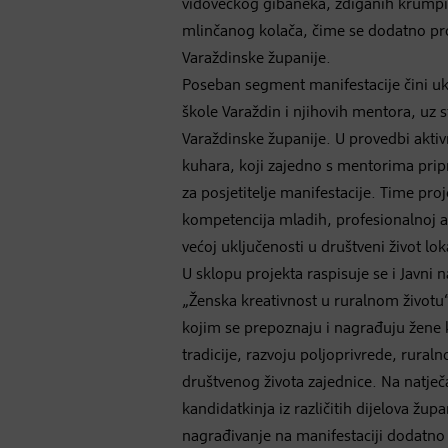
vidovečkog gibaneka, zdiganih krumpir
mlinčanog kolača, čime se dodatno pro
Varaždinske županije.
Poseban segment manifestacije čini u
škole Varaždin i njihovih mentora, uz
Varaždinske županije. U provedbi aktiv
kuhara, koji zajedno s mentorima pripr
za posjetitelje manifestacije. Time pro
kompetencija mladih, profesionalnoj a
većoj uključenosti u društveni život lo
U sklopu projekta raspisuje se i Javni 
„Ženska kreativnost u ruralnom životu“
kojim se prepoznaju i nagrađuju žene
tradicije, razvoju poljoprivrede, rural
društvenog života zajednice. Na natječaj
kandidatkinja iz različitih dijelova župa
nagrađivanje na manifestaciji dodatno 