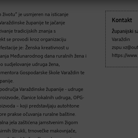
 životu“ je usmjeren na isticanje
Kontakt
araždinske županije te jačanje
anje tradicijskih znanja s
Županijski s
kt se provodi kroz organizaciju
Varaždin
zspu.vz@ou
estacije je: Ženska kreativnost u
https://www
vanja Međunarodnog dana ruralnih žena i
o sudjelovanje udruga žena,
i mentora Gospodarske škole Varaždin te
panije.
s područja Varaždinske županije - udruge
proizvode, članice lokalnih udruga, OPG-
oizvoda – koji predstavljaju autohtone
obre prakse očuvanja ruralne baštine.
onalna jela zaštićena jamstvenim žigom
irnih štrukli, trnovečke makovnjače,