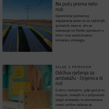
Na putu prema neto
nuli
Ograničenje globalnog
zagrijavanja jedan je od najhitnijih
globalnih izazova. dm se
obavezuje na Pariški sporazum o
klimi i ima sveobuhvatnu
klimatsku strategiju.
SKLAD S PRIRODOM
Održiva rješenja za
ambalažu - činjenica ili
mit
U dm-u nastojimo, gdje god je to
moguće, smanjiti ili u potpunosti
izbjeći ambalažu te istovremeno
uvesti održiva rješenja za