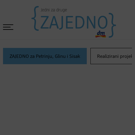
ZAJEDNO za Petrinju, Glinu i Sisak
Realizirani projekt