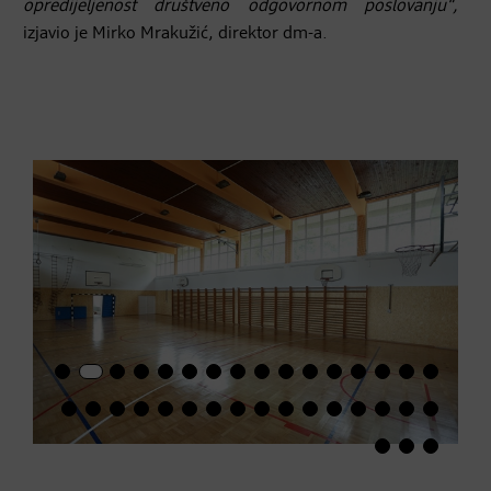
opredijeljenost društveno odgovornom poslovanju“,
izjavio je Mirko Mrakužić, direktor dm-a.