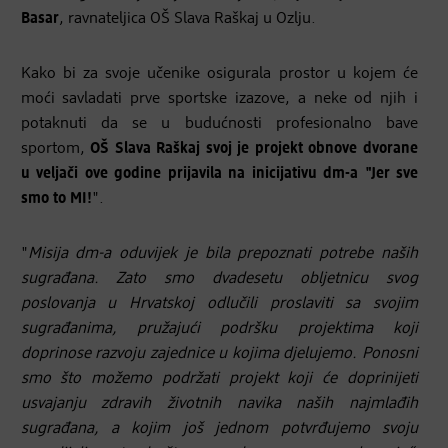
Basar
, ravnateljica OŠ Slava Raškaj u Ozlju.
Kako bi za svoje učenike osigurala prostor u kojem će
moći savladati prve sportske izazove, a neke od njih i
potaknuti da se u budućnosti profesionalno bave
sportom,
OŠ Slava Raškaj svoj je projekt obnove dvorane
u veljači ove godine prijavila na inicijativu dm-a
"Jer sve
smo to MI!
".
"
Misija dm-a oduvijek je bila prepoznati potrebe naših
sugrađana.
Zato smo dvadesetu obljetnicu svog
poslovanja u Hrvatskoj odlučili proslaviti sa svojim
sugrađanima, pružajući podršku projektima koji
doprinose razvoju zajednice u kojima djelujemo. Ponosni
smo što možemo podržati projekt koji će doprinijeti
usvajanju zdravih životnih navika naših najmlađih
sugrađana, a kojim još jednom potvrđujemo svoju