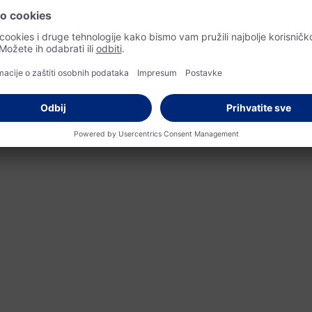
pomaže djelatnicima da održivost svjesno primjenjuju u
svakodnevnom životu.