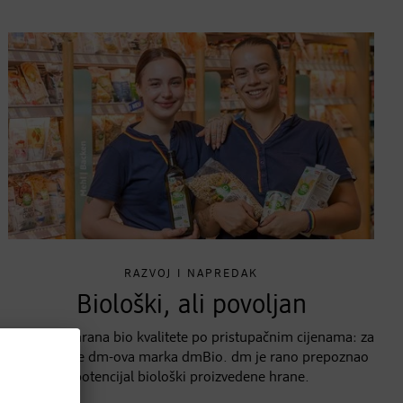
RAZVOJ I NAPREDAK
Biološki, ali povoljan
Kvalitetna hrana bio kvalitete po pristupačnim cijenama: za
to se zalaže dm-ova marka dmBio. dm je rano prepoznao
potencijal biološki proizvedene hrane.