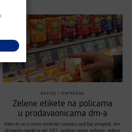
RAZVOJ I NAPREDAK
Zelene etikete na policama
u prodavaonicama dm-a
Kako bi se u moru simbola i oznaka zadržao pregled, dm-
drogerie markt je već 2017. godine razvio rješenje: zelene