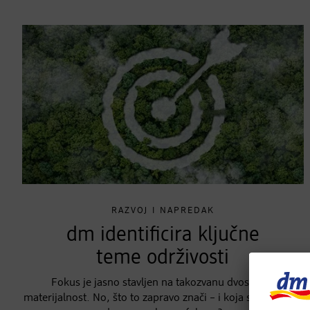
RAZVOJ I NAPREDAK
dm identificira ključne
teme održivosti
Fokus je jasno stavljen na takozvanu dvostruku
materijalnost. No, što to zapravo znači – i koja su pitanja u