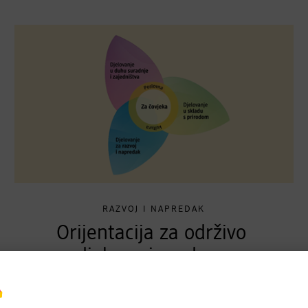
RAZVOJ I NAPREDAK
Orijentacija za održivo
djelovanje u dm-u
Održivo, inovativno i smisleno djelovanje: "Vjetrenjača
održive budućnosti" čini ove temeljne principe vidljivima i