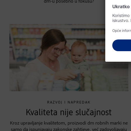
dm-u posebno u fokusu?
RAZVOJ I NAPREDAK
Kvaliteta nije slučajnost
Kroz upravljanje kvalitetom, proizvodi dm robnih marki ne
samo da ispunjavaju zakonske zahtjeve, već zadovoljavaju